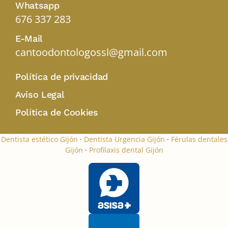
Whatsapp
676 337 283
E-Mail
cantoodontologossl@gmail.com
Política de privacidad
Aviso Legal
Política de Cookies
Dentista estético Gijón
·
Dentista Urgencia Gijón
·
Férulas dentales
Gijón
·
Profilaxis dental Gijón